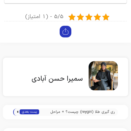
5/5 - (1 امتیاز)
سمیرا حسن آبادی
»
ری گیری طلا (reygiri) چیست؟ + مراحل
پست بعدی
انجام آن