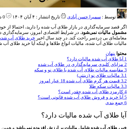
توسط :
سمیرا حسن آبادی
تاریخ انتشار : ۴ آبان ۱۴۰۴
0 دیدگاه
اگر قصد سرمایه‌گذاری در بازار طلای آب شده را دارید، احتمالا از خ
مشمول مالیات نمی‌شود
. در شرایط اقتصادی امروز، سرمایه‌گذاری در
معامله‌ای بی دردسر راحت کند. در چند سال اخیر
خرید طلای آب شده آ
مالیات طلای آب شده، مالیات انواع طلاها و اینکه آیا خرید طلای آب 
محتوا
پنهان
1
آيا طلای آب شده مالیات دارد؟
2
مزایای کلیدی سرمایه‌گذاری در طلای آب شده
3
مقایسه مالیات طلای آب شده با طلای نو و سکه
3.1
مالیات طلای نو (زینتی)
3.2
قیمت هر گرم طلای آب شده 18 عیار امروز
3.3
مالیات سکه طلا
4
کارمزد طلای آب شده چقدر است؟
5
آیا خرید و فروش طلای آب شده قانونی است؟
6
جمع بندی
آيا طلای آب شده مالیات دارد؟
خیر، طلای آب شده شامل مالیات بر ارزش افزوده نمی‌باشد
و همین م