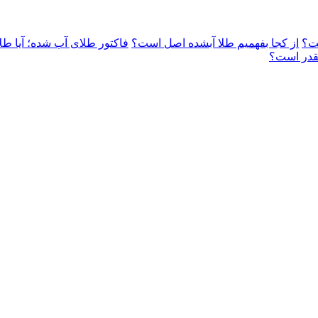
ست؟
از کجا بفهمیم طلا آبشده اصل است؟
فاکتور طلای آب شده؛ آیا طل
قدر است؟