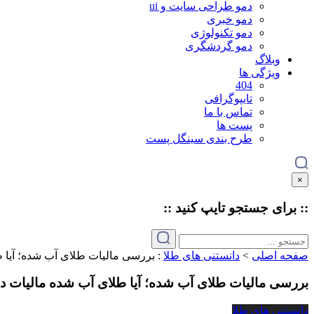
دمو طراحی سایت و ui
دمو خبری
دمو تکنولوژی
دمو گردشگری
وبلاگ
ویژگی ها
404
تایپوگرافی
تماس با ما
پست ها
طرح بندی سینگل پست
×
:: برای جستجو
تایپ
کنید ::
صفحه اصلی
>
دانستنی های طلا
:
بررسی مالیات طلای آب شده؛ آیا ط
بررسی مالیات طلای آب شده؛ آیا طلای آب شده مالیات دا
دانستنی های طلا