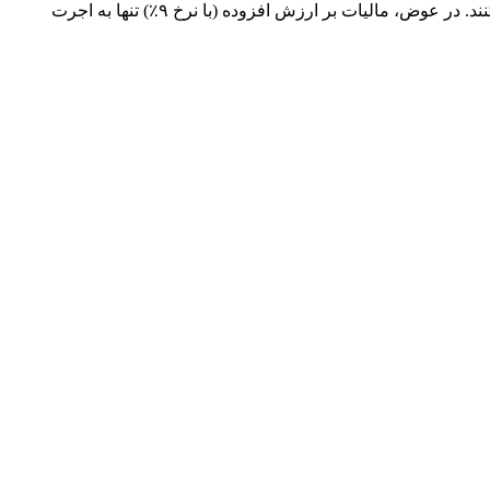
طبق قوانین مالیاتی خرید طلا در ایران (مصوب سال ۱۴۰۴)، خریداران طلای نو دیگر بابت ارزش خود طلای خام هزینه اضافی پرداخت نمی‌کنند. در عوض، مالیات بر ارزش افزوده (با نرخ ۹٪) تنها به اجرت